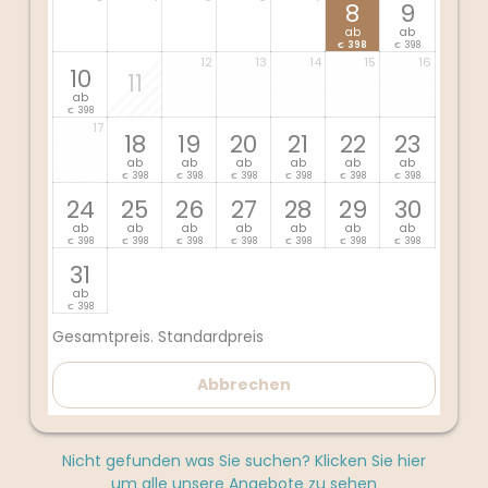
8
9
ab
ab
398
398
€
€
12
13
14
15
16
10
11
ab
398
€
17
18
19
20
21
22
23
ab
ab
ab
ab
ab
ab
398
398
398
398
398
398
€
€
€
€
€
€
24
25
26
27
28
29
30
ab
ab
ab
ab
ab
ab
ab
398
398
398
398
398
398
398
€
€
€
€
€
€
€
31
ab
398
€
Gesamtpreis
. Standardpreis
Abbrechen
Nicht gefunden was Sie suchen? Klicken Sie hier
um alle unsere Angebote zu sehen